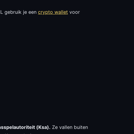
AL gebruik je een
crypto wallet
voor
sspelautoriteit (Ksa).
Ze vallen buiten