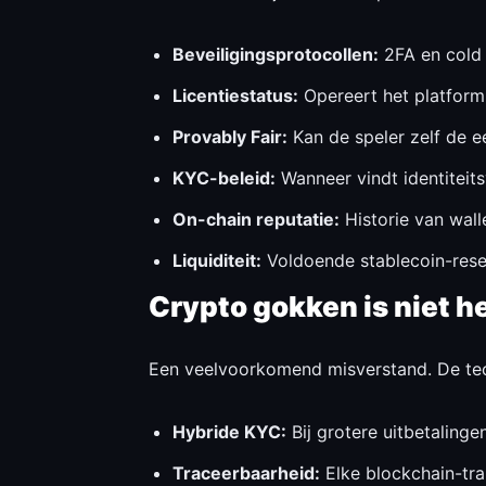
Beveiligingsprotocollen:
2FA en cold 
Licentiestatus:
Opereert het platform
Provably Fair:
Kan de speler zelf de ee
KYC-beleid:
Wanneer vindt identiteit
On-chain reputatie:
Historie van wall
Liquiditeit:
Voldoende stablecoin-rese
Crypto gokken is niet h
Een veelvoorkomend misverstand. De tech
Hybride KYC:
Bij grotere uitbetaling
Traceerbaarheid:
Elke blockchain-tra