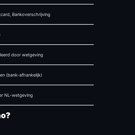
tcard, Bankoverschrijving
)
uleerd door wetgeving
n (bank-afhankelijk)
der NL-wetgeving
no?