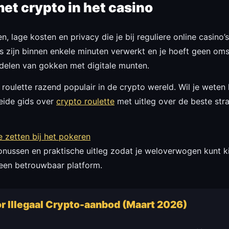
et crypto in het casino
n, lage kosten en privacy die je bij reguliere online casino’s
es zijn binnen enkele minuten verwerkt en je hoeft geen oms
elen van gokken met digitale munten.
 roulette razend populair in de crypto wereld. Wil je weten
reide gids over
crypto roulette
met uitleg over de beste str
 bonussen en praktische uitleg zodat je weloverwogen kunt ki
ij een betrouwbaar platform.
r Illegaal Crypto-aanbod (Maart 2026)