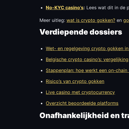
No-KYC casino’s
:
Lees wat dit in de p
Meer uitleg:
wat is crypto gokken?
en
go
Verdiepende dossiers
Wet- en regelgeving crypto gokken i
Belgische crypto casino’s: vergelijki
Stappenplan: hoe werkt een on-chain 
Risico’s van crypto gokken
Live casino met cryptocurrency
Overzicht beoordeelde platforms
Onafhankelijkheid en t