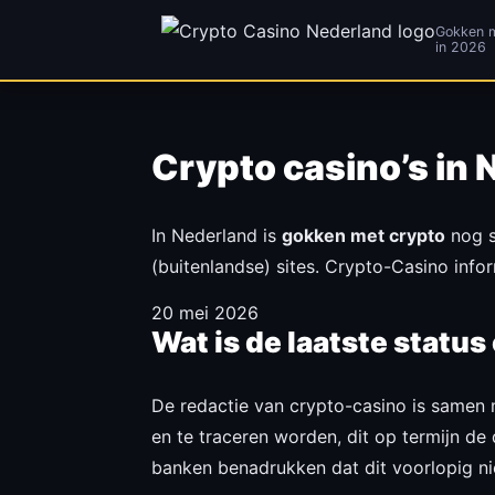
Gokken m
in 2026
Ga
Crypto casino’s in
naar
de
In Nederland is
gokken met crypto
nog s
inhoud
(buitenlandse) sites. Crypto-Casino info
20 mei 2026
Wat is de laatste statu
De redactie van crypto-casino is samen m
en te traceren worden, dit op termijn d
banken benadrukken dat dit voorlopig ni