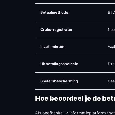
Betaalmethode
BTC
Cruks-registratie
Nee
Inzetlimieten
Vaak
Uitbetalingssnelheid
Dire
Spelersbescherming
Gee
Hoe beoordeel je de be
Als onafhankelijk informatieplatform toets