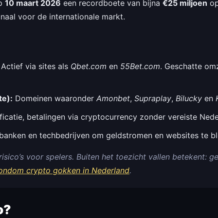
op
10 maart 2026
een recordboete van bijna
€25 miljoen
op
naal voor de internationale markt.
Actief via sites als
Qbet.com
en
55Bet.com
. Geschatte om
te):
Domeinen waaronder
Amonbet
,
Supraplay
,
Bilucky
en
ificatie, betalingen via cryptocurrency zonder vereiste Ne
anken en techbedrijven om geldstromen en websites te bl
ico’s voor spelers. Buiten het toezicht vallen betekent: ge
ondom crypto gokken in Nederland
.
o?