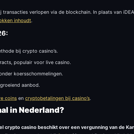
j transacties verlopen via de blockchain. In plaats van iDE
okken inhoudt
.
26:
hode bij crypto casino’s.
acts, populair voor live casino.
nder koersschommelingen.
 groeiend aanbod.
e coins
en
cryptobetalingen bij casino’s
.
aal in Nederland?
l crypto casino beschikt over een vergunning van de Kan