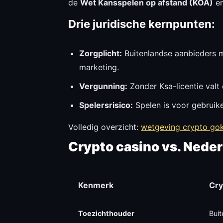
de
Wet Kansspelen op afstand (KOA)
en
Drie juridische kernpunten:
Zorgplicht:
Buitenlandse aanbieders m
marketing.
Vergunning:
Zonder Ksa-licentie valt
Spelersrisico:
Spelen is voor gebruike
Volledig overzicht:
wetgeving crypto go
Crypto casino vs. Neder
Kenmerk
Cry
Toezichthouder
Buit