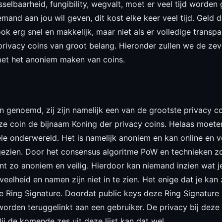
sselbaarheid, fungibility, wegvalt, moet er veel tijd worde
iemand aan jou wil geven, dit kost elke keer veel tijd. Geld 
ook erg snel en makkelijk, maar niet als er volledige transp
rivacy coins van groot belang. Hieronder zullen we de zeve
 met het anoniem maken van coins.
n genoemd, zij zijn namelijk een van de grootste privacy c
deze coin de bijnaam Koning der privacy coins. Helaas moe
nele onderwereld. Het is namelijk anoniem en kan online en 
zien. Door het consensus algoritme PoW en technieken zoal
unt zo anoniem en veilig. Hierdoor kan niemand inzien wat
elheid en namen zijn niet in te zien. Het enige dat je kan 
e Ring Signature. Doordat public keys deze Ring Signature 
rden teruggelinkt aan een gebruiker. De privacy bij deze 
ij de komende zes uit deze lijst kan dat wel.