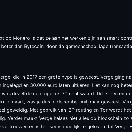
t op Monero is dat ze aan het werken zijn aan smart contr
 beter dan Bytecoin, door de gemeenschap, lage transacti
rge, die in 2017 een grote hype is geweest. Verge ging na
ingelegd en 30.000 euro laten uitkeren. Het kan nog beter
was dezelfde coin opeens 30 cent waard. Dit is een enorme 
n in maart, was je dus in december miljonair geweest. Verge
eel geweldig. Met gebruik van I2P routing en Tor wordt het
andig. Verder maakt Verge helaas niet alles op blockchain 
 vertrouwen en is het soms moeilijk te geloven dat Verge ve