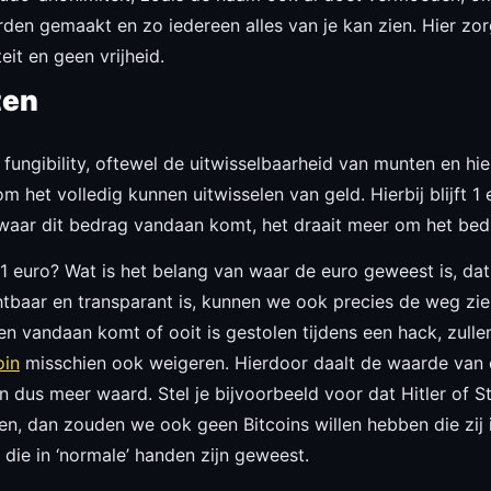
den gemaakt en zo iedereen alles van je kan zien. Hier zor
eit en geen vrijheid.
ten
fungibility, oftewel de uitwisselbaarheid van munten en hier
 het volledig kunnen uitwisselen van geld. Hierbij blijft 1 e
uit waar dit bedrag vandaan komt, het draait meer om het bed
h 1 euro? Wat is het belang van waar de euro geweest is, dat 
ichtbaar en transparant is, kunnen we ook precies de weg zie
ken vandaan komt of ooit is gestolen tijdens een hack, zull
oin
misschien ook weigeren. Hierdoor daalt de waarde van d
en dus meer waard. Stel je bijvoorbeeld voor dat Hitler of S
en, dan zouden we ook geen Bitcoins willen hebben die zi
s die in ‘normale’ handen zijn geweest.