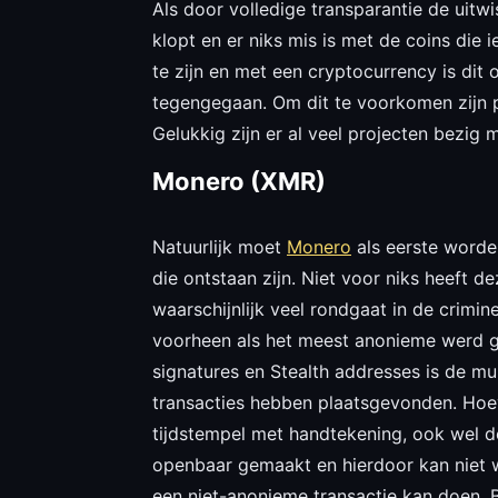
Als door volledige transparantie de uitwi
klopt en er niks mis is met de coins die 
te zijn en met een cryptocurrency is dit 
tegengegaan. Om dit te voorkomen zijn p
Gelukkig zijn er al veel projecten bezig
Monero (XMR)
Natuurlijk moet
Monero
als eerste worde
die ontstaan zijn. Niet voor niks heeft 
waarschijnlijk veel rondgaat in de crimi
voorheen als het meest anonieme werd ge
signatures en Stealth addresses is de m
transacties hebben plaatsgevonden. Hoeve
tijdstempel met handtekening, ook wel d
openbaar gemaakt en hierdoor kan niet wo
een niet-anonieme transactie kan doen. B