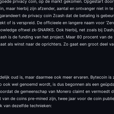
 goede privacy coin, op de markt gekomen. Opgestart door
n, maar hierbij zijn afzender, aantal en ontvanger niet in te
garandeert de privacy coin Zcash dat de betaling is gebeur
lekt of is verspreid. De officieele en langere naam voor ‘
owledge oftwel zk-SNARKS. Ook hierbij, net zoals bij Dash,
ash is de funding van het project. Maar 80 procent van de 
 gaat als winst naar de oprichters. Zo gaat een groot deel v
edelijk oud is, maar daarmee ook meer ervaren. Bytecoin i
ro ook wel genoemd wordt, is dus begonnen als een geüpdat
doordat de gemeenschap van Monero claimt en vermoedt dat
t van de coins pre-mined zijn, twee jaar voor de coin publie
k van dezelfde technieken: