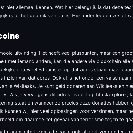
ast niet allemaal kennen. Wat hier belangrijk is dat deze te
rijk is bij het gebruik van coins. Hieronder leggen we uit w
coins
oie uitvinding. Het heeft veel pluspunten, maar een groot 
eelt met iemand anders, kan die andere via blockchain alle ac
bekijken hoeveel Bitcoins er op dat adres staan, maar daar
es inzien van dat adres. Ook al is het onder een valse naam, a
an is Wikileaks. Je kunt geld doneren aan Wikileaks en hie
s. Als je vervolgens dit adres invoert op blockexplorer, ku
ening staat en wanneer ze precies deze donaties hebben ge
rlijk kunnen wij hier veel oplossingen voor verzinnen, maar 
oorbeeld om daarmee het gevaar van terrorisme tegen te gaa
udo-anonimiteit, zoals de naam ook al doet vermoeden, 