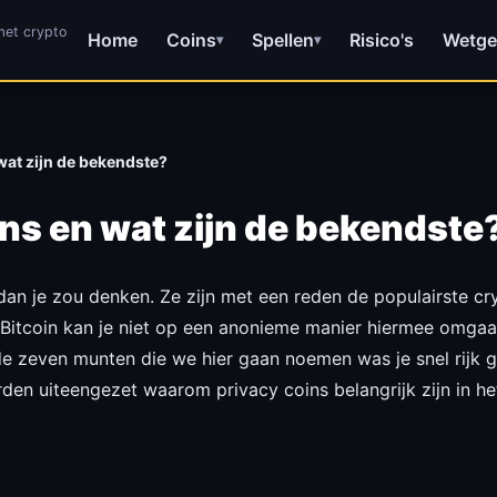
et crypto
Home
Coins
Spellen
Risico's
Wetge
▾
▾
 wat zijn de bekendste?
ins en wat zijn de bekendste
r dan je zou denken. Ze zijn met een reden de populairste c
Bitcoin kan je niet op een anonieme manier hiermee omga
n de zeven munten die we hier gaan noemen was je snel rij
orden uiteengezet waarom privacy coins belangrijk zijn in 