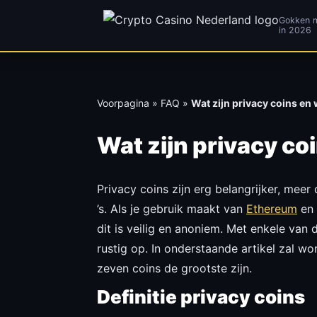
Gokken m
in 2026
Ga
Voorpagina
»
FAQ
»
Wat zijn privacy coins en
naar
de
Wat zijn privacy co
inhoud
Privacy coins zijn erg belangrijker, mee
’s. Als je gebruik maakt van
Ethereum
en 
dit is veilig en anoniem. Met enkele va
rustig op. In onderstaande artikel zal w
zeven coins de grootste zijn.
Definitie privacy coins