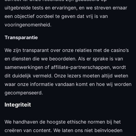
uitgebreide tests en ervaringen, en we streven ernaar
een objectief oordeel te geven dat vrij is van
vooringenomenheid.
Transparantie
We zijn transparant over onze relaties met de casino’s
en diensten die we beoordelen. Als er sprake is van
samenwerkingen of affiliate-partnerschappen, wordt
dit duidelijk vermeld. Onze lezers moeten altijd weten
waar onze informatie vandaan komt en hoe wij worden
gecompenseerd.
Integriteit
We handhaven de hoogste ethische normen bij het
creëren van content. We laten ons niet beïnvloeden