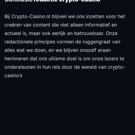
Bij Crypto-Casino.nl blijven we ons inzetten voor het
creëren van content die niet alleen informatief en
actueel is, maar ook eerlijk en betrouwbaar. Onze
redactionele principes vormen de ruggengraat van
alles wat we doen, en we blijven onszelf eraan
herinneren dat ons ultieme doel is om onze lezers te
ondersteunen in hun reis door de wereld van crypto-
casino’s