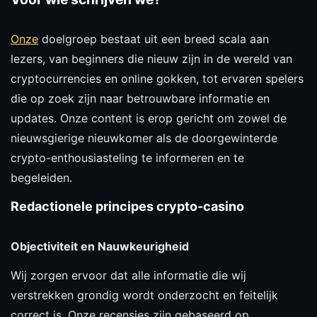
Onze
doelgroep bestaat uit een breed scala aan
lezers, van beginners die nieuw zijn in de wereld van
cryptocurrencies en online gokken, tot ervaren spelers
die op zoek zijn naar betrouwbare informatie en
updates. Onze content is erop gericht om zowel de
nieuwsgierige nieuwkomer als de doorgewinterde
crypto-enthousiasteling te informeren en te
begeleiden.
Redactionele principes
crypto-casino
Objectiviteit en Nauwkeurigheid
Wij zorgen ervoor dat alle informatie die wij
verstrekken grondig wordt onderzocht en feitelijk
correct is. Onze recensies zijn gebaseerd op