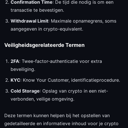
Confirmation Time
: De tijd die nodig is om een
transactie te bevestigen.
Withdrawal Limit
: Maximale opnamegrens, soms
aangegeven in crypto-equivalent.
Veiligheidsgerelateerde Termen
2FA
: Twee-factor-authenticatie voor extra
beveiliging.
KYC
: Know Your Customer, identificatieprocedure.
Cold Storage
: Opslag van crypto in een niet-
verbonden, veilige omgeving.
Deze termen kunnen helpen bij het opstellen van
gedetailleerde en informatieve inhoud voor je crypto