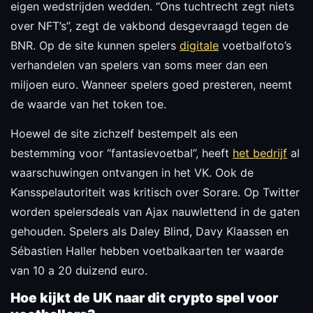
eigen wedstrijden wedden. “Ons tuchtrecht zegt niets
over NFT’s”, zegt de vakbond desgevraagd tegen de
BNR. Op de site kunnen spelers
digitale
voetbalfoto’s
verhandelen van spelers van soms meer dan een
miljoen euro. Wanneer spelers goed presteren, neemt
de waarde van het token toe.
Hoewel de site zichzelf bestempelt als een
bestemming voor “fantasievoetbal”, heeft
het bedrijf
al
waarschuwingen ontvangen in het VK. Ook de
Kansspelautoriteit was kritisch over Sorare. Op Twitter
worden spelersdeals van Ajax nauwlettend in de gaten
gehouden. Spelers als Daley Blind, Davy Klaassen en
Sébastien Haller hebben voetbalkaarten ter waarde
van 10 a 20 duizend euro.
Hoe kijkt de UK naar dit crypto spel voor