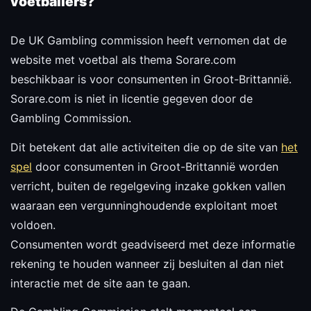
voetballers?
De UK Gambling commission heeft vernomen dat de
website met voetbal als thema Sorare.com
beschikbaar is voor consumenten in Groot-Brittannië.
Sorare.com is niet in licentie gegeven door de
Gambling Commission.
Dit betekent dat alle activiteiten die op de site van
het
spel
door consumenten in Groot-Brittannië worden
verricht, buiten de regelgeving inzake gokken vallen
waaraan een vergunninghoudende exploitant moet
voldoen.
Consumenten wordt geadviseerd met deze informatie
rekening te houden wanneer zij besluiten al dan niet
interactie met de site aan te gaan.