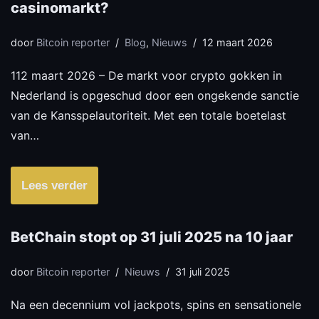
casinomarkt?
door
Bitcoin reporter
Blog
,
Nieuws
12 maart 2026
112 maart 2026 – De markt voor crypto gokken in
Nederland is opgeschud door een ongekende sanctie
van de Kansspelautoriteit. Met een totale boetelast
van…
Lees verder
BetChain stopt op 31 juli 2025 na 10 jaar
door
Bitcoin reporter
Nieuws
31 juli 2025
Na een decennium vol jackpots, spins en sensationele