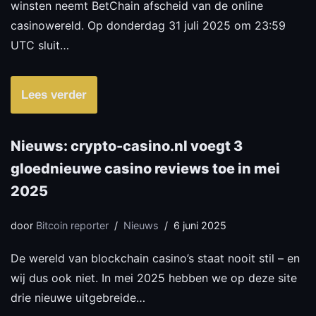
winsten neemt BetChain afscheid van de online
casinowereld. Op donderdag 31 juli 2025 om 23:59
UTC sluit…
Lees verder
Nieuws: crypto-casino.nl voegt 3
gloednieuwe casino reviews toe in mei
2025
door
Bitcoin reporter
Nieuws
6 juni 2025
De wereld van blockchain casino’s staat nooit stil – en
wij dus ook niet. In mei 2025 hebben we op deze site
drie nieuwe uitgebreide…